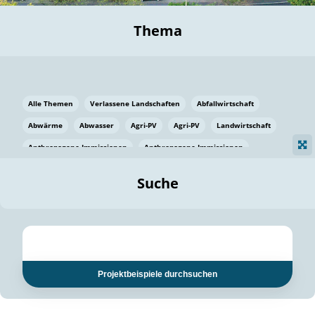
Thema
Alle Themen
Verlassene Landschaften
Abfallwirtschaft
Abwärme
Abwasser
Agri-PV
Agri-PV
Landwirtschaft
Anthropogene Immissionen
Anthropogene Immissionen
Vermeidung von Lebensmittelverlusten
Baden Württemberg
Suche
Ostsee
Bauen
Baumaterial
Bayern
Bayern
Beatmungssysteme
Beratung
Berlin
Bestäuber
bilaterale Zu-sammenarbeit
bilaterale Zu-sammenarbeit
Bildung
Bildung / Kommunikation
Projektbeispiele durchsuchen
Bildung für nachhaltige Entwicklung
Pflanzenkohle
Biodiversität
Biodiversität
Biogas
Biogas