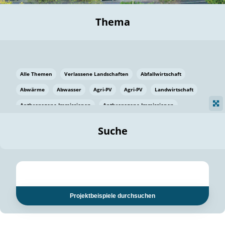
Thema
Alle Themen
Verlassene Landschaften
Abfallwirtschaft
Abwärme
Abwasser
Agri-PV
Agri-PV
Landwirtschaft
Anthropogene Immissionen
Anthropogene Immissionen
Vermeidung von Lebensmittelverlusten
Baden Württemberg
Suche
Ostsee
Bauen
Baumaterial
Bayern
Bayern
Beatmungssysteme
Beratung
Berlin
Bestäuber
bilaterale Zu-sammenarbeit
bilaterale Zu-sammenarbeit
Bildung
Bildung / Kommunikation
Projektbeispiele durchsuchen
Bildung für nachhaltige Entwicklung
Pflanzenkohle
Biodiversität
Biodiversität
Biogas
Biogas