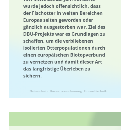
wurde jedoch offensichtlich, dass
Energetische Transformation der Städte
der Fischotter in weiten Bereichen
Energetische Transformation der Städte
Europas selten geworden oder
Energieeffizienz und -einsparung
Energieerzeugung
gänzlich ausgestorben war. Ziel des
DBU-Projekts war es Grundlagen zu
Energiegemeinschaft
Energiewende
Energiegemeinschaft
schaffen, um die verbliebenen
Energieeffizienz und -einsparung
Energiewende
isolierten Otterpopulationen durch
Entrepreneurship
Entrepreneurship
Umweltkommunikation
einen europäischen Biotopverbund
zu vernetzen und damit dieser Art
Umweltforschung
Erdwärme
das langfristige Überleben zu
Erhöhung der Akzeptanz und Kommunikation
Ernährung
sichern.
Erneuerbare Energien
Erprobung von neuen Methoden
Machbarkeitsstudie
Lebensmittelverschwendung
Naturschutz
Ressourcenschonung
Umwelttechnik
Förderung der Vielfalt der Kulturlandschaft
Wälder und Waldschutz
Gamification
Gamification
Geschlechtergerechtigkeit
Erdwärme
Gesamtenergiesystem
Geschlechtergerechtigkeit
GIS-basierter Methodenbaukasten
GIS-basierter Methodenbaukasten