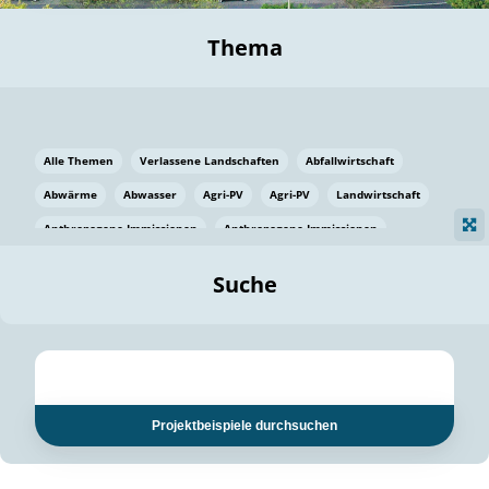
Thema
Alle Themen
Verlassene Landschaften
Abfallwirtschaft
Abwärme
Abwasser
Agri-PV
Agri-PV
Landwirtschaft
Anthropogene Immissionen
Anthropogene Immissionen
Vermeidung von Lebensmittelverlusten
Baden Württemberg
Suche
Ostsee
Bauen
Baumaterial
Bayern
Bayern
Beatmungssysteme
Beratung
Berlin
Bestäuber
bilaterale Zu-sammenarbeit
bilaterale Zu-sammenarbeit
Bildung
Bildung / Kommunikation
Projektbeispiele durchsuchen
Bildung für nachhaltige Entwicklung
Pflanzenkohle
Biodiversität
Biodiversität
Biogas
Biogas