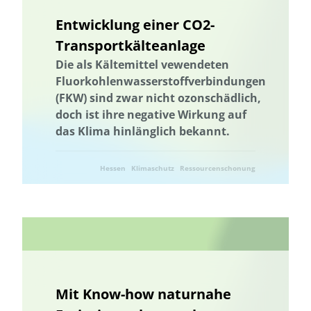
Landnutzung
Entwicklung einer CO2-
Ländliche Regionen
Landnutzung
Transportkälteanlage
Landschaftsfunktionen
Landschaftsplanung
Die als Kältemittel vewendeten
Landschaftliche Resilienz
Landschaftliche Resilienz
Fluorkohlenwasserstoffverbindungen
Landschaftsfunktionen
Landschaftsplanung
Landwirtschaft
(FKW) sind zwar nicht ozonschädlich,
Lebensmittelverschwendung
Niedersachsen
doch ist ihre negative Wirkung auf
Machbarkeitsstudie
Management von Habitatbäumen
das Klima hinlänglich bekannt.
Management von Habitatbäumen
Marburg
Hessen
Klimaschutz
Ressourcenschonung
Marine Umweltbildung
Meeresnaturschutz
Marine Umweltbildung
Mecklenburg-Vorpommern
Umwelttechnik
Meeresnaturschutz
Kommunale Raumplanung
Nachhaltige Ernährung
Nachhaltige Fischerei
Nachhaltige Landwirtschaft
Nachhaltige Quartiersentwicklung
Nachhaltige Regionalentwicklung
nachhaltiger Gartenbau
Mit Know-how naturnahe
nachhaltiger Konsum
Nachhaltigkeit
Nachhaltigkeitsbildung