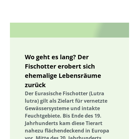
biologischer Landbau
Vermeidung von Lebensmittelverlusten
Brandenburg
Bremen
Bürgerbeteiligung
Bürgerenergie
Bürgerwissenschaft
Capacity Building
Capacity Building
CirculAid
Circular Economy
Kreislaufwirtschaft
Bürgerenergie
Bürgerbeteiligung
Citizen Science
Bürgerwissenschaft
Citizen Science
Klimawandel
Wo geht es lang? Der
Klimakrise
Klimaschutz
Kommunikation
Beratung
Fischotter erobert sich
Kooperation
Kooperation mit KMU
Grenzüberschreitend
ehemalige Lebensräume
Der russische Krieg gegen die Ukraine
Deutscher Umweltpreis
zurück
Digitale Bildung
Digitaler Landschaftsplan
Digitale Bildung
Der Eurasische Fischotter (
Lutra
Digitaler Landschaftsplan
Digitalisierung
Digitalisierung
lutra
) gilt als Zielart für vernetzte
Gewässersysteme und intakte
Trinkwasserversorgung
E-Learning
E-Learning
Feuchtgebiete. Bis Ende des 19.
Ökosystemleistungen
Bildung
Bildung / Kommunikation
Jahrhunderts kam diese Tierart
Bildung für nachhaltige Entwicklung
Elektrizitätsversorgungsgesetz
nahezu flächendeckend in Europa
vor. Mitte des 20. Jahrhunderts
Elektrizitätsversorgungsgesetz