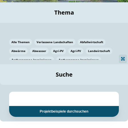
Thema
Alle Themen
Verlassene Landschaften
Abfallwirtschaft
Abwärme
Abwasser
Agri-PV
Agri-PV
Landwirtschaft
Anthropogene Immissionen
Anthropogene Immissionen
Vermeidung von Lebensmittelverlusten
Baden Württemberg
Suche
Ostsee
Bauen
Baumaterial
Bayern
Bayern
Beatmungssysteme
Beratung
Berlin
Bestäuber
bilaterale Zu-sammenarbeit
bilaterale Zu-sammenarbeit
Bildung
Bildung / Kommunikation
Projektbeispiele durchsuchen
Bildung für nachhaltige Entwicklung
Pflanzenkohle
Biodiversität
Biodiversität
Biogas
Biogas