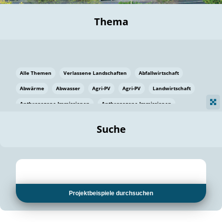
Thema
Alle Themen
Verlassene Landschaften
Abfallwirtschaft
Abwärme
Abwasser
Agri-PV
Agri-PV
Landwirtschaft
Anthropogene Immissionen
Anthropogene Immissionen
Vermeidung von Lebensmittelverlusten
Baden Württemberg
Suche
Ostsee
Bauen
Baumaterial
Bayern
Bayern
Beatmungssysteme
Beratung
Berlin
Bestäuber
bilaterale Zu-sammenarbeit
bilaterale Zu-sammenarbeit
Bildung
Bildung / Kommunikation
Projektbeispiele durchsuchen
Bildung für nachhaltige Entwicklung
Pflanzenkohle
Biodiversität
Biodiversität
Biogas
Biogas