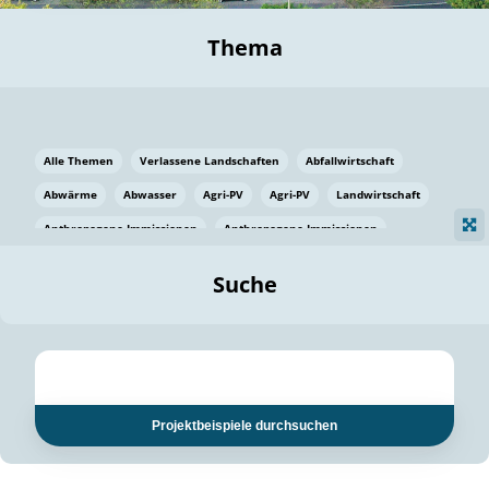
Thema
Alle Themen
Verlassene Landschaften
Abfallwirtschaft
Abwärme
Abwasser
Agri-PV
Agri-PV
Landwirtschaft
Anthropogene Immissionen
Anthropogene Immissionen
Vermeidung von Lebensmittelverlusten
Baden Württemberg
Suche
Ostsee
Bauen
Baumaterial
Bayern
Bayern
Beatmungssysteme
Beratung
Berlin
Bestäuber
bilaterale Zu-sammenarbeit
bilaterale Zu-sammenarbeit
Bildung
Bildung / Kommunikation
Projektbeispiele durchsuchen
Bildung für nachhaltige Entwicklung
Pflanzenkohle
Biodiversität
Biodiversität
Biogas
Biogas