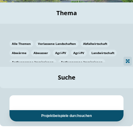
Thema
Alle Themen
Verlassene Landschaften
Abfallwirtschaft
Abwärme
Abwasser
Agri-PV
Agri-PV
Landwirtschaft
Anthropogene Immissionen
Anthropogene Immissionen
Vermeidung von Lebensmittelverlusten
Baden Württemberg
Suche
Ostsee
Bauen
Baumaterial
Bayern
Bayern
Beatmungssysteme
Beratung
Berlin
Bestäuber
bilaterale Zu-sammenarbeit
bilaterale Zu-sammenarbeit
Bildung
Bildung / Kommunikation
Projektbeispiele durchsuchen
Bildung für nachhaltige Entwicklung
Pflanzenkohle
Biodiversität
Biodiversität
Biogas
Biogas