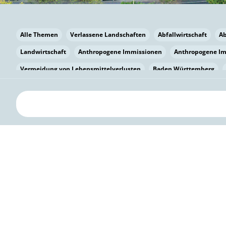
Alle Themen
Verlassene Landschaften
Abfallwirtschaft
A
Landwirtschaft
Anthropogene Immissionen
Anthropogene I
Vermeidung von Lebensmittelverlusten
Baden Württemberg
Bayern
Bayern
Beatmungssysteme
Beratung
Berlin
bilaterale Zu-sammenarbeit
Bildung
Bildung / Kommunikati
Pflanzenkohle
Biodiversität
Biodiversität
Biogas
Bioga
Vermeidung von Lebensmittelverlusten
Brandenburg
Breme
Bürgerwissenschaft
Capacity Building
Capacity Building
Kreislaufwirtschaft
Bürgerenergie
Bürgerbeteiligung
Citi
Citizen Science
Klimawandel
Klimakrise
Klimaschutz
Kooperation
Kooperation mit KMU
Grenzüberschreitend
D
Deutscher Umweltpreis
Digitale Bildung
Digitaler Landschaf