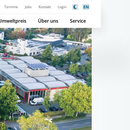
EN
Termine
Jobs
Kontakt
Login
Umweltpreis
Über uns
Service