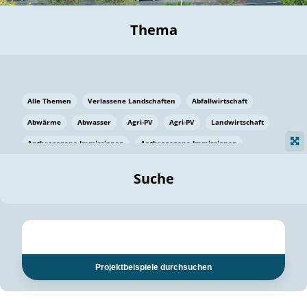
Thema
Alle Themen
Verlassene Landschaften
Abfallwirtschaft
Abwärme
Abwasser
Agri-PV
Agri-PV
Landwirtschaft
Anthropogene Immissionen
Anthropogene Immissionen
Vermeidung von Lebensmittelverlusten
Baden Württemberg
Suche
Ostsee
Bauen
Baumaterial
Bayern
Bayern
Beatmungssysteme
Beratung
Berlin
Bestäuber
bilaterale Zu-sammenarbeit
bilaterale Zu-sammenarbeit
Bildung
Bildung / Kommunikation
Projektbeispiele durchsuchen
Bildung für nachhaltige Entwicklung
Pflanzenkohle
Biodiversität
Biodiversität
Biogas
Biogas