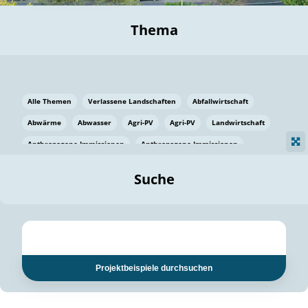
Thema
Alle Themen
Verlassene Landschaften
Abfallwirtschaft
Abwärme
Abwasser
Agri-PV
Agri-PV
Landwirtschaft
Anthropogene Immissionen
Anthropogene Immissionen
Vermeidung von Lebensmittelverlusten
Baden Württemberg
Suche
Ostsee
Bauen
Baumaterial
Bayern
Bayern
Beatmungssysteme
Beratung
Berlin
Bestäuber
bilaterale Zu-sammenarbeit
bilaterale Zu-sammenarbeit
Bildung
Bildung / Kommunikation
Projektbeispiele durchsuchen
Bildung für nachhaltige Entwicklung
Pflanzenkohle
Biodiversität
Biodiversität
Biogas
Biogas