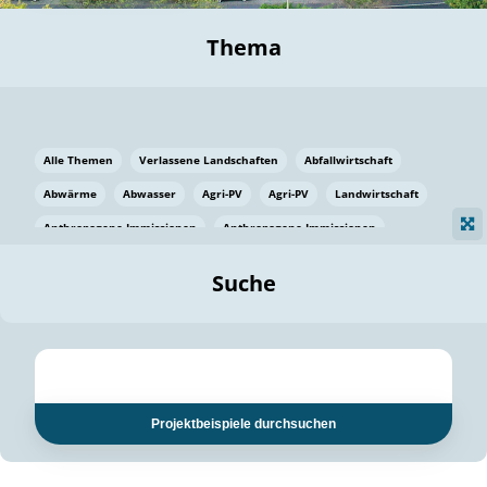
Thema
Alle Themen
Verlassene Landschaften
Abfallwirtschaft
Abwärme
Abwasser
Agri-PV
Agri-PV
Landwirtschaft
Anthropogene Immissionen
Anthropogene Immissionen
Vermeidung von Lebensmittelverlusten
Baden Württemberg
Suche
Ostsee
Bauen
Baumaterial
Bayern
Bayern
Beatmungssysteme
Beratung
Berlin
Bestäuber
bilaterale Zu-sammenarbeit
bilaterale Zu-sammenarbeit
Bildung
Bildung / Kommunikation
Projektbeispiele durchsuchen
Bildung für nachhaltige Entwicklung
Pflanzenkohle
Biodiversität
Biodiversität
Biogas
Biogas