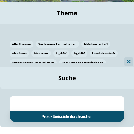
Thema
Alle Themen
Verlassene Landschaften
Abfallwirtschaft
Abwärme
Abwasser
Agri-PV
Agri-PV
Landwirtschaft
Anthropogene Immissionen
Anthropogene Immissionen
Vermeidung von Lebensmittelverlusten
Baden Württemberg
Suche
Ostsee
Bauen
Baumaterial
Bayern
Bayern
Beatmungssysteme
Beratung
Berlin
Bestäuber
bilaterale Zu-sammenarbeit
bilaterale Zu-sammenarbeit
Bildung
Bildung / Kommunikation
Projektbeispiele durchsuchen
Bildung für nachhaltige Entwicklung
Pflanzenkohle
Biodiversität
Biodiversität
Biogas
Biogas