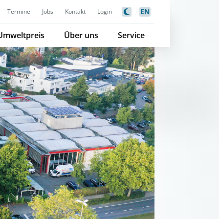
EN
Termine
Jobs
Kontakt
Login
Umweltpreis
Über uns
Service