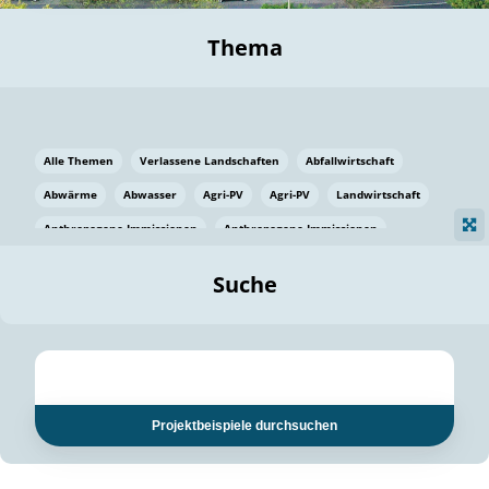
Thema
Alle Themen
Verlassene Landschaften
Abfallwirtschaft
Abwärme
Abwasser
Agri-PV
Agri-PV
Landwirtschaft
Anthropogene Immissionen
Anthropogene Immissionen
Vermeidung von Lebensmittelverlusten
Baden Württemberg
Suche
Ostsee
Bauen
Baumaterial
Bayern
Bayern
Beatmungssysteme
Beratung
Berlin
Bestäuber
bilaterale Zu-sammenarbeit
bilaterale Zu-sammenarbeit
Bildung
Bildung / Kommunikation
Projektbeispiele durchsuchen
Bildung für nachhaltige Entwicklung
Pflanzenkohle
Biodiversität
Biodiversität
Biogas
Biogas