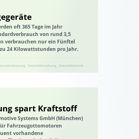
ndwirtschaft
gegeräte
lung
nachhaltiger Gartenbau
rden oft 365 Tage im Jahr
Nachhaltigkeitskom-petenzen
ndardverbrauch von rund 3,5
agement
Naturschutz
n verbrauchen nur ein Fünftel
netzung
Networking
zu 24 Kilowattstunden pro Jahr.
sbau
Netzwerk
Netzwerkbildung
ourcenschonung
Umweltforschung
Umwelttechnik
n Westfalen
Ernährung
 Recyclingmöglichkeiten
biologischer Landbau
Ostsee
ipatory Design
Participatory Design
ng spart Kraftstoff
lth
Planetare Gesundheit
tomotive Systems GmbH (München)
anetary Health
Planetary Health Diet
 für Fahrzeugottomotoren
uartiere
Plus-Energie-Quartiere
equent vorhandene