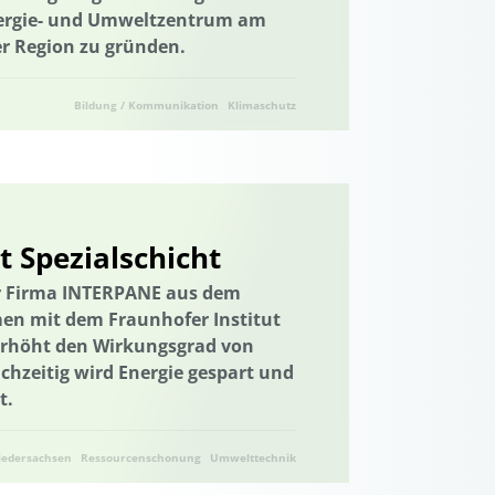
ergie- und Umweltzentrum am
er Region zu gründen.
Bildung / Kommunikation
Klimaschutz
 Spezialschicht
r Firma INTERPANE aus dem
en mit dem Fraunhofer Institut
 erhöht den Wirkungsgrad von
chzeitig wird Energie gespart und
t.
iedersachsen
Ressourcenschonung
Umwelttechnik