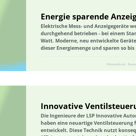
Nachhaltige Ernährung
Nachhaltige Fischerei
Nachhaltige La
Energie sparende Anzei
Nachhaltige Quartiersentwicklung
Nachhaltige Regionalentwick
Elektrische Mess- und Anzeigegeräte we
nachhaltiger Konsum
Nachhaltigkeit
Nachhaltigkeitsbildung
durchgehend betrieben - bei einem Sta
Nachhaltigkeitskompetenzen
Naturschutz
Naturschutzman
Watt. Moderne, neu entwickelte Geräte
Naturschutzmanagement
Netzwerk
Netzwerkbildung
Ver
dieser Energiemenge und sparen so bis 
Netz-werkbildung
Networking
Netz-werkbildung
Netzau
Klimaschutz
Ress
Niedersachsen
Nitratbelastung
Nitratbelastung
Nordrhei
Ökosystemleistungen
Optimierung von Kreislaufschließung und
Optimierung von Kreislaufschließung und Recyclingmöglichkeiten
Gesamtenergiesystem
Partizipati-on
Partizipation
Partic
Innovative Ventilsteueru
Partizipati-on
Partizipation
Pflanzenkohle
Planertary Hea
Die Ingenieure der LSP Innovative Au
Planetare Grenzen
Planetare Grenzen
Planetary Health
Pl
haben eine neuartige Ventilsteuerung
Planetary Health Diet
Plattform
Plattform
Plus-Energie-Q
entwickelt. Diese Technik nutzt kons