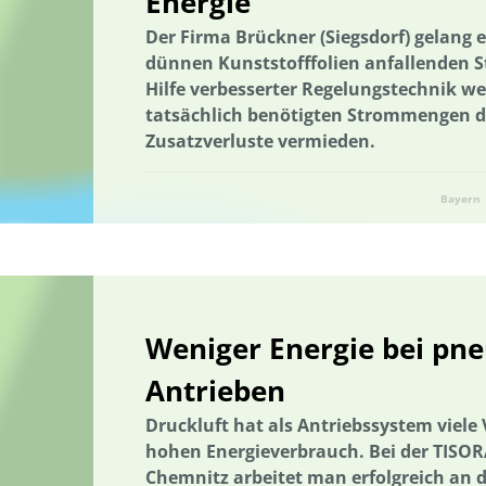
Energie
Digitaler Landschaftsplan
Digitalisierung
Digitalisierung
Der Firma Brückner (Siegsdorf) gelang 
dünnen Kunststofffolien anfallenden S
E-Learning
Ökosystemleistungen
Bildung
Bildung / Kom
Hilfe verbesserter Regelungstechnik w
Bildung für nachhaltige Entwicklung
Elektrizitätsversorgungsges
tatsächlich benötigten Strommengen d
Zusatzverluste vermieden.
Energetische Transformation der Städte
Energetische Transforma
Energieeffizienz und -einsparung
Energieerzeugung
Energieg
Bayern
Energiegemeinschaft
Energieeffizienz und -einsparung
Ener
Entrepreneurship
Umweltkommunikation
Umweltforschung
Erhöhung der Akzeptanz und Kommunikation
Ernährung
Ern
Erprobung von neuen Methoden
Machbarkeitsstudie
Lebens
Weniger Energie bei pn
Förderung der Vielfalt der Kulturlandschaft
Wälder und Waldsch
Antrieben
Geschlechtergerechtigkeit
Erdwärme
Gesamtenergiesystem
Druckluft hat als Antriebssystem viele 
GIS-basierter Methodenbaukasten
GIS-basierter Methodenbauka
hohen Energieverbrauch. Bei der TIS
Grenzüberschreitend
Netzausbau
Grundwasser
Grundwas
Chemnitz arbeitet man erfolgreich an d