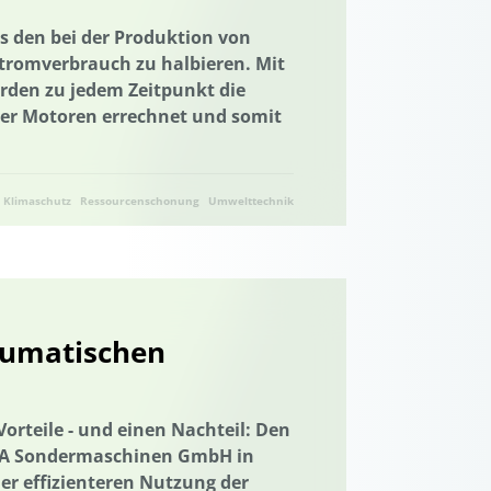
Trinkwasserversorgung
E-Learning
es den bei der Produktion von
tromverbrauch zu halbieren. Mit
munikation
erden zu jedem Zeitpunkt die
etz
Elektrizitätsversorgungsgesetz
er Motoren errechnet und somit
tion der Städte
emeinschaft
Energiewende
Klimaschutz
Ressourcenschonung
Umwelttechnik
giewende
Entrepreneurship
Erdwärme
euerbare Energien
mittelverschwendung
eumatischen
utz
Gamification
Gamification
Geschlechtergerechtigkeit
Vorteile - und einen Nachteil: Den
sten
Governance
Governance
ORA Sondermaschinen GmbH in
ser
Grüne Anleihen
Hamburg
er effizienteren Nutzung der