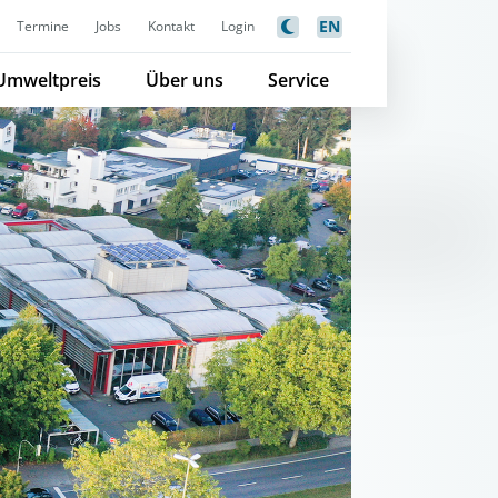
EN
Termine
Jobs
Kontakt
Login
Umweltpreis
Über uns
Service