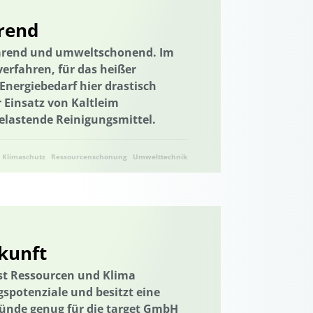
nachhaltiger Konsum
rend
uartiersentwicklung
parend und umweltschonend. Im
probung von neuen Methoden
Textilien
rfahren, für das heißer
gen
Energiebedarf hier drastisch
Ukraine
Ukraine
 Einsatz von Kaltleim
lastende Reinigungsmittel.
Umwelttechnik
n
Vernetzung
Klimaschutz
Ressourcenschonung
Umwelttechnik
Wasser/Gewässer
Wasseraufbereitung
ation und Wissenstransfer
Wasserwirtschaft
Abwärme
rtschaft
Wasserressourcen
ukunft
 ist Ressourcen und Klima
ation und Wissenstransfer
spotenziale und besitzt eine
ründe genug für die target GmbH
Wissenstransfer