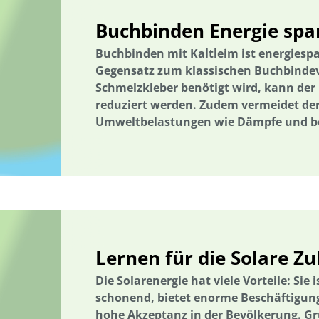
Nachhaltigkeitskom-petenzen
Nachhaltigkeitskompetenzen
Buchbinden Energie spa
Nachhaltige Fischerei
nachhaltiger Gartenbau
Nachhaltige Q
Nachhaltige Ernährung
Buchbinden mit Kaltleim ist energies
Nachhaltige Regionalentwicklung
Er
Gegensatz zum klassischen Buchbindeve
Der russische Krieg gegen die Ukraine
Wärmeenergie
Thürin
Schmelzkleber benötigt wird, kann der 
Holzbau in größeren Gebäudevolumina
Trinkwasserversorgung
reduziert werden. Zudem vermeidet der
Umweltbelastungen wie Dämpfe und be
Umweltforschung
Umweltkommunikation
Umwelttechnik
Verlassene Landschaften
Vermeidung von Lebensmittelverluste
Wälder und Waldschutz
Wärmeenergie
Wärmeversorgung
Wasseraufbereitung; Valorisierung organischer Reststoffe; Partizip
Wasserressourcen
Wasserverfügbarkeit
Wasserversorgung
Abfallwirtschaft
Abwasser
Wasserverfügbarkeit
Wasserwi
Lernen für die Solare Z
Wasserversorgung
Wasseraufbereitung
Die Solarenergie hat viele Vorteile: Sie
Wasseraufbereitung; Valorisierung organischer Reststoffe; Partizip
schonend, bietet enorme Beschäftigung
hohe Akzeptanz in der Bevölkerung. G
Wasser/Gewässer
Wissensabgleich und Erfahrungsaustausch