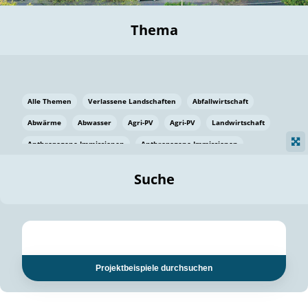
Thema
Alle Themen
Verlassene Landschaften
Abfallwirtschaft
Abwärme
Abwasser
Agri-PV
Agri-PV
Landwirtschaft
Anthropogene Immissionen
Anthropogene Immissionen
Vermeidung von Lebensmittelverlusten
Baden Württemberg
Suche
Ostsee
Bauen
Baumaterial
Bayern
Bayern
Beatmungssysteme
Beratung
Berlin
Bestäuber
bilaterale Zu-sammenarbeit
bilaterale Zu-sammenarbeit
Bildung
Bildung / Kommunikation
Projektbeispiele durchsuchen
Bildung für nachhaltige Entwicklung
Pflanzenkohle
Biodiversität
Biodiversität
Biogas
Biogas