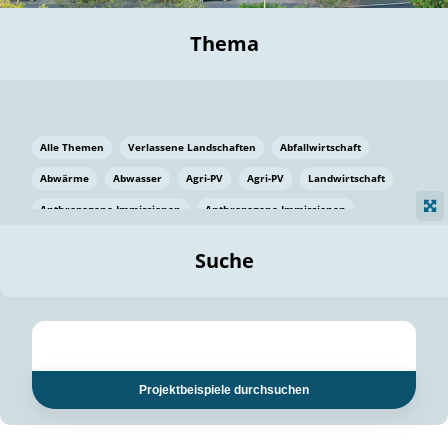
Thema
Alle Themen
Verlassene Landschaften
Abfallwirtschaft
Abwärme
Abwasser
Agri-PV
Agri-PV
Landwirtschaft
Anthropogene Immissionen
Anthropogene Immissionen
Vermeidung von Lebensmittelverlusten
Baden Württemberg
Suche
Ostsee
Bauen
Baumaterial
Bayern
Bayern
Beatmungssysteme
Beratung
Berlin
Bestäuber
bilaterale Zu-sammenarbeit
bilaterale Zu-sammenarbeit
Bildung
Bildung / Kommunikation
Projektbeispiele durchsuchen
Bildung für nachhaltige Entwicklung
Pflanzenkohle
Biodiversität
Biodiversität
Biogas
Biogas