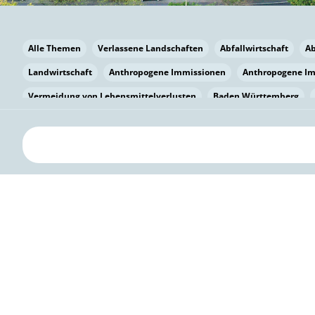
Alle Themen
Verlassene Landschaften
Abfallwirtschaft
A
Landwirtschaft
Anthropogene Immissionen
Anthropogene I
Vermeidung von Lebensmittelverlusten
Baden Württemberg
Bayern
Bayern
Beatmungssysteme
Beratung
Berlin
bilaterale Zu-sammenarbeit
Bildung
Bildung / Kommunikati
Pflanzenkohle
Biodiversität
Biodiversität
Biogas
Bioga
Vermeidung von Lebensmittelverlusten
Brandenburg
Breme
Bürgerwissenschaft
Capacity Building
Capacity Building
Kreislaufwirtschaft
Bürgerenergie
Bürgerbeteiligung
Citi
Citizen Science
Klimawandel
Klimakrise
Klimaschutz
Kooperation
Kooperation mit KMU
Grenzüberschreitend
D
Deutscher Umweltpreis
Digitale Bildung
Digitaler Landschaf