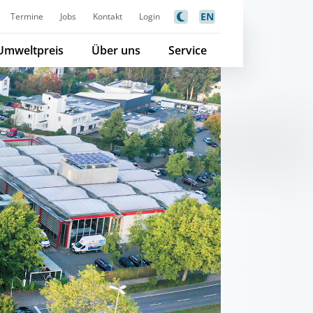
EN
Termine
Jobs
Kontakt
Login
Umweltpreis
Über uns
Service