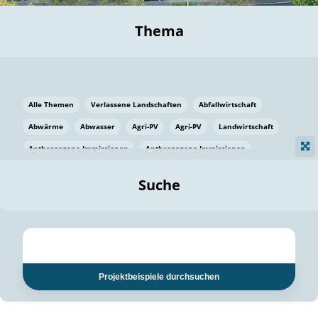
Thema
Alle Themen
Verlassene Landschaften
Abfallwirtschaft
Abwärme
Abwasser
Agri-PV
Agri-PV
Landwirtschaft
Anthropogene Immissionen
Anthropogene Immissionen
Vermeidung von Lebensmittelverlusten
Baden Württemberg
Suche
Ostsee
Bauen
Baumaterial
Bayern
Bayern
Beatmungssysteme
Beratung
Berlin
Bestäuber
bilaterale Zu-sammenarbeit
bilaterale Zu-sammenarbeit
Bildung
Bildung / Kommunikation
Projektbeispiele durchsuchen
Bildung für nachhaltige Entwicklung
Pflanzenkohle
Biodiversität
Biodiversität
Biogas
Biogas