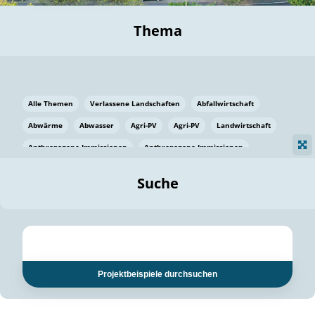
Thema
Alle Themen
Verlassene Landschaften
Abfallwirtschaft
Abwärme
Abwasser
Agri-PV
Agri-PV
Landwirtschaft
Anthropogene Immissionen
Anthropogene Immissionen
Vermeidung von Lebensmittelverlusten
Baden Württemberg
Suche
Ostsee
Bauen
Baumaterial
Bayern
Bayern
Beatmungssysteme
Beratung
Berlin
Bestäuber
bilaterale Zu-sammenarbeit
bilaterale Zu-sammenarbeit
Bildung
Bildung / Kommunikation
Projektbeispiele durchsuchen
Bildung für nachhaltige Entwicklung
Pflanzenkohle
Biodiversität
Biodiversität
Biogas
Biogas