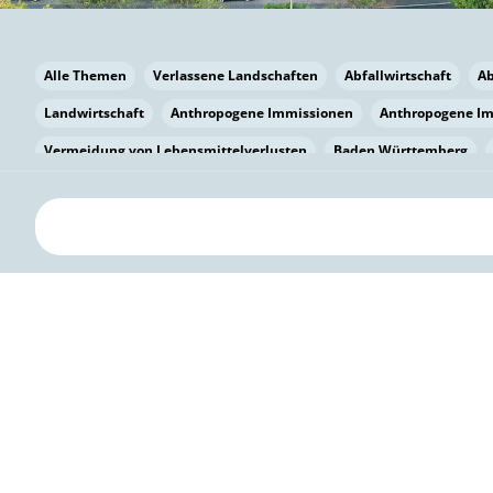
Alle Themen
Verlassene Landschaften
Abfallwirtschaft
A
Landwirtschaft
Anthropogene Immissionen
Anthropogene I
Vermeidung von Lebensmittelverlusten
Baden Württemberg
Bayern
Bayern
Beatmungssysteme
Beratung
Berlin
bilaterale Zu-sammenarbeit
Bildung
Bildung / Kommunikati
Pflanzenkohle
Biodiversität
Biodiversität
Biogas
Bioga
Vermeidung von Lebensmittelverlusten
Brandenburg
Breme
Bürgerwissenschaft
Capacity Building
Capacity Building
Circular Economy
Bürgerenergie
Bürgerbeteiligung
Bürge
Citizen Science
Klimawandel
Klimakrise
Klimaschutz
Kooperation
Kooperation mit KMU
Grenzüberschreitend
D
Deutscher Umweltpreis
Digitale Bildung
Digitaler Landschaf