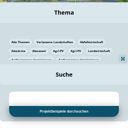
Thema
Alle Themen
Verlassene Landschaften
Abfallwirtschaft
Abwärme
Abwasser
Agri-PV
Agri-PV
Landwirtschaft
Anthropogene Immissionen
Anthropogene Immissionen
Vermeidung von Lebensmittelverlusten
Baden Württemberg
Suche
Ostsee
Bauen
Baumaterial
Bayern
Bayern
Beatmungssysteme
Beratung
Berlin
Bestäuber
bilaterale Zu-sammenarbeit
bilaterale Zu-sammenarbeit
Bildung
Bildung / Kommunikation
Projektbeispiele durchsuchen
Bildung für nachhaltige Entwicklung
Pflanzenkohle
Biodiversität
Biodiversität
Biogas
Biogas