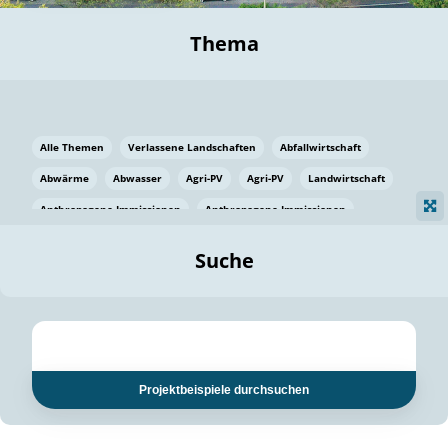
Thema
Alle Themen
Verlassene Landschaften
Abfallwirtschaft
Abwärme
Abwasser
Agri-PV
Agri-PV
Landwirtschaft
Anthropogene Immissionen
Anthropogene Immissionen
Vermeidung von Lebensmittelverlusten
Baden Württemberg
Suche
Ostsee
Bauen
Baumaterial
Bayern
Bayern
Beatmungssysteme
Beratung
Berlin
Bestäuber
bilaterale Zu-sammenarbeit
bilaterale Zu-sammenarbeit
Bildung
Bildung / Kommunikation
Projektbeispiele durchsuchen
Bildung für nachhaltige Entwicklung
Pflanzenkohle
Biodiversität
Biodiversität
Biogas
Biogas