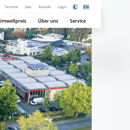
EN
Termine
Jobs
Kontakt
Login
Umweltpreis
Über uns
Service