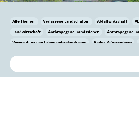
Alle Themen
Verlassene Landschaften
Abfallwirtschaft
A
Landwirtschaft
Anthropogene Immissionen
Anthropogene I
Vermeidung von Lebensmittelverlusten
Baden Württemberg
Bayern
Bayern
Beatmungssysteme
Beratung
Berlin
bilaterale Zu-sammenarbeit
Bildung
Bildung / Kommunikati
Pflanzenkohle
Biodiversität
Biodiversität
Biogas
Bioga
Vermeidung von Lebensmittelverlusten
Brandenburg
Breme
Bürgerwissenschaft
Capacity Building
Capacity Building
Circular Economy
Bürgerenergie
Bürgerbeteiligung
Citize
Bürgerwissenschaft
Klimawandel
Klimakrise
Klimaschutz
Kooperation
Kooperation mit KMU
Grenzüberschreitend
D
Deutscher Umweltpreis
Digitale Bildung
Digitaler Landschaf