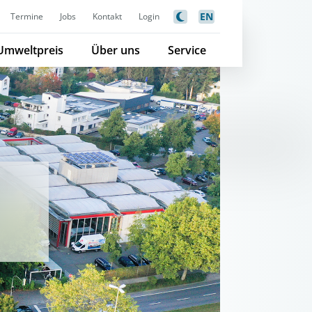
EN
Termine
Jobs
Kontakt
Login
Umweltpreis
Über uns
Service