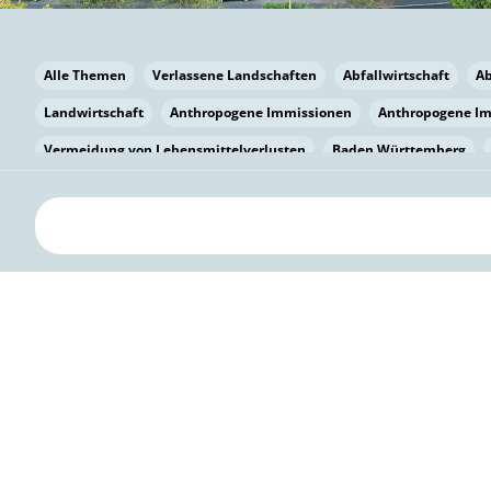
Alle Themen
Verlassene Landschaften
Abfallwirtschaft
A
Landwirtschaft
Anthropogene Immissionen
Anthropogene I
Vermeidung von Lebensmittelverlusten
Baden Württemberg
Bayern
Bayern
Beatmungssysteme
Beratung
Berlin
bilaterale Zu-sammenarbeit
Bildung
Bildung / Kommunikati
Pflanzenkohle
Biodiversität
Biodiversität
Biogas
Bioga
Vermeidung von Lebensmittelverlusten
Brandenburg
Breme
Bürgerwissenschaft
Capacity Building
Capacity Building
Kreislaufwirtschaft
Bürgerenergie
Bürgerbeteiligung
Citi
Citizen Science
Klimawandel
Klimakrise
Klimaschutz
Kooperation
Kooperation mit KMU
Grenzüberschreitend
D
Deutscher Umweltpreis
Digitale Bildung
Digitaler Landschaf