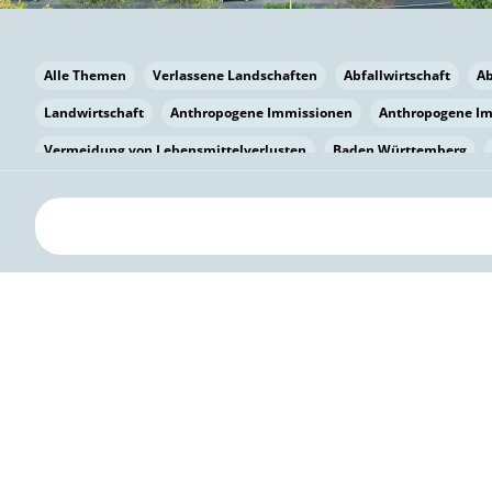
Alle Themen
Verlassene Landschaften
Abfallwirtschaft
A
Landwirtschaft
Anthropogene Immissionen
Anthropogene I
Vermeidung von Lebensmittelverlusten
Baden Württemberg
Bayern
Bayern
Beatmungssysteme
Beratung
Berlin
bilaterale Zu-sammenarbeit
Bildung
Bildung / Kommunikati
Pflanzenkohle
Biodiversität
Biodiversität
Biogas
Bioga
Vermeidung von Lebensmittelverlusten
Brandenburg
Breme
Bürgerwissenschaft
Capacity Building
Capacity Building
Circular Economy
Bürgerenergie
Bürgerbeteiligung
Bürge
Citizen Science
Klimawandel
Klimakrise
Klimaschutz
Kooperation
Kooperation mit KMU
Grenzüberschreitend
D
Deutscher Umweltpreis
Digitale Bildung
Digitaler Landschaf