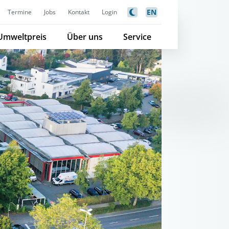
EN
Termine
Jobs
Kontakt
Login
Umweltpreis
Über uns
Service