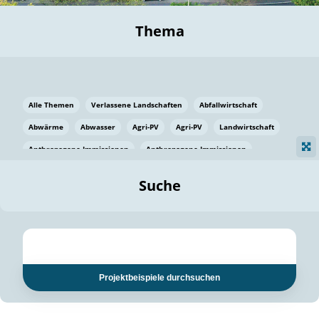
Thema
Alle Themen
Verlassene Landschaften
Abfallwirtschaft
Abwärme
Abwasser
Agri-PV
Agri-PV
Landwirtschaft
Anthropogene Immissionen
Anthropogene Immissionen
Vermeidung von Lebensmittelverlusten
Baden Württemberg
Suche
Ostsee
Bauen
Baumaterial
Bayern
Bayern
Beatmungssysteme
Beratung
Berlin
Bestäuber
bilaterale Zu-sammenarbeit
bilaterale Zu-sammenarbeit
Bildung
Bildung / Kommunikation
Projektbeispiele durchsuchen
Bildung für nachhaltige Entwicklung
Pflanzenkohle
Biodiversität
Biodiversität
Biogas
Biogas