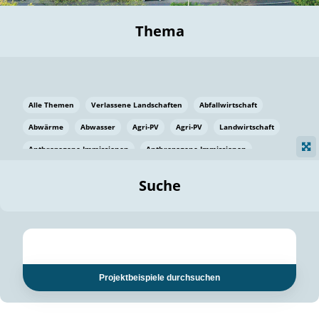
Thema
Alle Themen
Verlassene Landschaften
Abfallwirtschaft
Abwärme
Abwasser
Agri-PV
Agri-PV
Landwirtschaft
Anthropogene Immissionen
Anthropogene Immissionen
Vermeidung von Lebensmittelverlusten
Baden Württemberg
Suche
Ostsee
Bauen
Baumaterial
Bayern
Bayern
Beatmungssysteme
Beratung
Berlin
Bestäuber
bilaterale Zu-sammenarbeit
bilaterale Zu-sammenarbeit
Bildung
Bildung / Kommunikation
Projektbeispiele durchsuchen
Bildung für nachhaltige Entwicklung
Pflanzenkohle
Biodiversität
Biodiversität
Biogas
Biogas