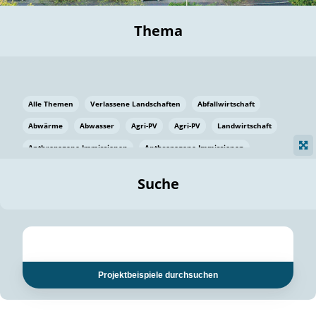
Thema
Alle Themen
Verlassene Landschaften
Abfallwirtschaft
Abwärme
Abwasser
Agri-PV
Agri-PV
Landwirtschaft
Anthropogene Immissionen
Anthropogene Immissionen
Vermeidung von Lebensmittelverlusten
Baden Württemberg
Suche
Ostsee
Bauen
Baumaterial
Bayern
Bayern
Beatmungssysteme
Beratung
Berlin
Bestäuber
bilaterale Zu-sammenarbeit
bilaterale Zu-sammenarbeit
Bildung
Bildung / Kommunikation
Projektbeispiele durchsuchen
Bildung für nachhaltige Entwicklung
Pflanzenkohle
Biodiversität
Biodiversität
Biogas
Biogas