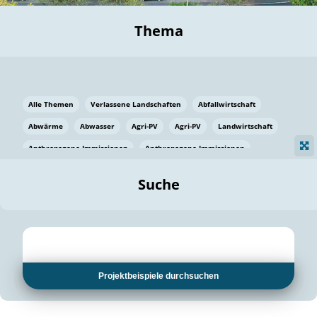
Thema
Alle Themen
Verlassene Landschaften
Abfallwirtschaft
Abwärme
Abwasser
Agri-PV
Agri-PV
Landwirtschaft
Anthropogene Immissionen
Anthropogene Immissionen
Vermeidung von Lebensmittelverlusten
Baden Württemberg
Suche
Ostsee
Bauen
Baumaterial
Bayern
Bayern
Beatmungssysteme
Beratung
Berlin
Bestäuber
bilaterale Zu-sammenarbeit
bilaterale Zu-sammenarbeit
Bildung
Bildung / Kommunikation
Projektbeispiele durchsuchen
Bildung für nachhaltige Entwicklung
Pflanzenkohle
Biodiversität
Biodiversität
Biogas
Biogas