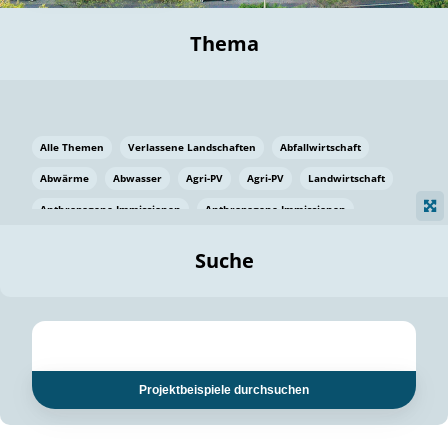
Thema
Alle Themen
Verlassene Landschaften
Abfallwirtschaft
Abwärme
Abwasser
Agri-PV
Agri-PV
Landwirtschaft
Anthropogene Immissionen
Anthropogene Immissionen
Vermeidung von Lebensmittelverlusten
Baden Württemberg
Suche
Ostsee
Bauen
Baumaterial
Bayern
Bayern
Beatmungssysteme
Beratung
Berlin
Bestäuber
bilaterale Zu-sammenarbeit
bilaterale Zu-sammenarbeit
Bildung
Bildung / Kommunikation
Projektbeispiele durchsuchen
Bildung für nachhaltige Entwicklung
Pflanzenkohle
Biodiversität
Biodiversität
Biogas
Biogas