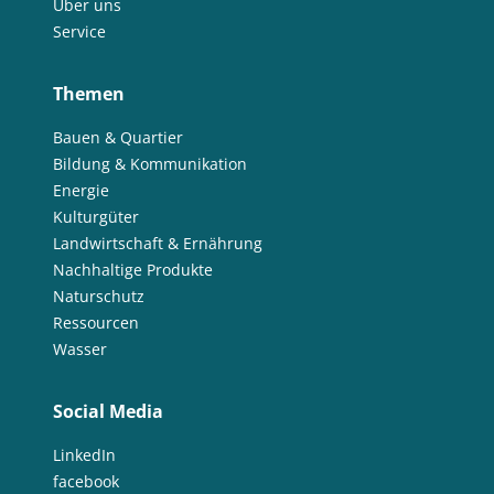
Über uns
Energetische Transformation der Städte
Service
Energetische Transformation der Städte
Themen
Energieeffizienz und -einsparung
Energieerzeugung
Energiegemeinschaft
Energiewende
Energiegemeinschaft
Bauen & Quartier
Bildung & Kommunikation
Energieeffizienz und -einsparung
Energiewende
Energie
Entrepreneurship
Entrepreneurship
Umweltkommunikation
Kulturgüter
Umweltforschung
Erdwärme
Landwirtschaft & Ernährung
Nachhaltige Produkte
Erhöhung der Akzeptanz und Kommunikation
Ernährung
Naturschutz
Erneuerbare Energien
Erprobung von neuen Methoden
Ressourcen
Machbarkeitsstudie
Lebensmittelverschwendung
Wasser
Förderung der Vielfalt der Kulturlandschaft
Wälder und Waldschutz
Gamification
Gamification
Geschlechtergerechtigkeit
Social Media
Erdwärme
Gesamtenergiesystem
Geschlechtergerechtigkeit
LinkedIn
GIS-basierter Methodenbaukasten
GIS-basierter Methodenbaukasten
facebook