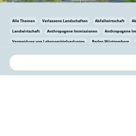
Alle Themen
Verlassene Landschaften
Abfallwirtschaft
A
Landwirtschaft
Anthropogene Immissionen
Anthropogene I
Vermeidung von Lebensmittelverlusten
Baden Württemberg
Bayern
Bayern
Beatmungssysteme
Beratung
Berlin
bilaterale Zu-sammenarbeit
Bildung
Bildung / Kommunikati
Pflanzenkohle
Biodiversität
Biodiversität
Biogas
Bioga
Vermeidung von Lebensmittelverlusten
Brandenburg
Breme
Bürgerwissenschaft
Capacity Building
Capacity Building
Kreislaufwirtschaft
Bürgerenergie
Bürgerbeteiligung
Citi
Citizen Science
Klimawandel
Klimakrise
Klimaschutz
Kooperation
Kooperation mit KMU
Grenzüberschreitend
D
Deutscher Umweltpreis
Digitale Bildung
Digitaler Landschaf