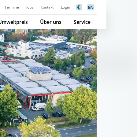
EN
Termine
Jobs
Kontakt
Login
Umweltpreis
Über uns
Service