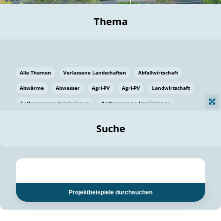
Thema
Alle Themen
Verlassene Landschaften
Abfallwirtschaft
Abwärme
Abwasser
Agri-PV
Agri-PV
Landwirtschaft
Anthropogene Immissionen
Anthropogene Immissionen
Vermeidung von Lebensmittelverlusten
Baden Württemberg
Suche
Ostsee
Bauen
Baumaterial
Bayern
Bayern
Beatmungssysteme
Beratung
Berlin
Bestäuber
bilaterale Zu-sammenarbeit
bilaterale Zu-sammenarbeit
Bildung
Bildung / Kommunikation
Projektbeispiele durchsuchen
Bildung für nachhaltige Entwicklung
Pflanzenkohle
Biodiversität
Biodiversität
Biogas
Biogas