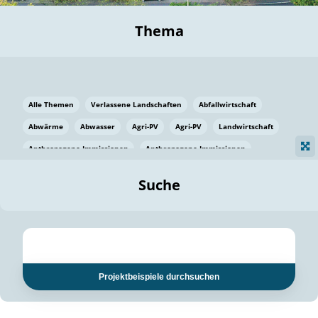
Thema
Alle Themen
Verlassene Landschaften
Abfallwirtschaft
Abwärme
Abwasser
Agri-PV
Agri-PV
Landwirtschaft
Anthropogene Immissionen
Anthropogene Immissionen
Vermeidung von Lebensmittelverlusten
Baden Württemberg
Suche
Ostsee
Bauen
Baumaterial
Bayern
Bayern
Beatmungssysteme
Beratung
Berlin
Bestäuber
bilaterale Zu-sammenarbeit
bilaterale Zu-sammenarbeit
Bildung
Bildung / Kommunikation
Projektbeispiele durchsuchen
Bildung für nachhaltige Entwicklung
Pflanzenkohle
Biodiversität
Biodiversität
Biogas
Biogas