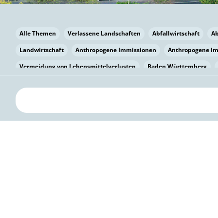
Alle Themen
Verlassene Landschaften
Abfallwirtschaft
A
Landwirtschaft
Anthropogene Immissionen
Anthropogene I
Vermeidung von Lebensmittelverlusten
Baden Württemberg
Bayern
Bayern
Beatmungssysteme
Beratung
Berlin
bilaterale Zu-sammenarbeit
Bildung
Bildung / Kommunikati
Pflanzenkohle
Biodiversität
Biodiversität
Biogas
Bioga
Vermeidung von Lebensmittelverlusten
Brandenburg
Breme
Bürgerwissenschaft
Capacity Building
Capacity Building
Kreislaufwirtschaft
Bürgerenergie
Bürgerbeteiligung
Bürg
Citizen Science
Klimawandel
Klimakrise
Klimaschutz
Kooperation
Kooperation mit KMU
Grenzüberschreitend
D
Deutscher Umweltpreis
Digitale Bildung
Digitaler Landschaf