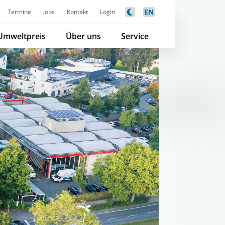
EN
Termine
Jobs
Kontakt
Login
Umweltpreis
Über uns
Service