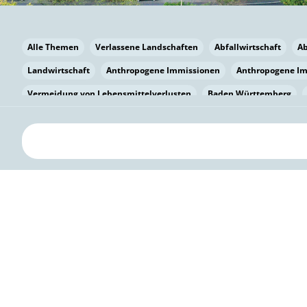
Alle Themen
Verlassene Landschaften
Abfallwirtschaft
A
Landwirtschaft
Anthropogene Immissionen
Anthropogene I
Vermeidung von Lebensmittelverlusten
Baden Württemberg
Bayern
Bayern
Beatmungssysteme
Beratung
Berlin
bilaterale Zu-sammenarbeit
Bildung
Bildung / Kommunikati
Pflanzenkohle
Biodiversität
Biodiversität
Biogas
Bioga
Vermeidung von Lebensmittelverlusten
Brandenburg
Breme
Bürgerwissenschaft
Capacity Building
Capacity Building
Circular Economy
Bürgerenergie
Bürgerbeteiligung
Citize
Bürgerwissenschaft
Klimawandel
Klimakrise
Klimaschutz
Kooperation
Kooperation mit KMU
Grenzüberschreitend
D
Deutscher Umweltpreis
Digitale Bildung
Digitaler Landschaf