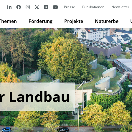
Presse
Publikationen
Newsletter
Themen
Förderung
Projekte
Naturerbe
er Landbau