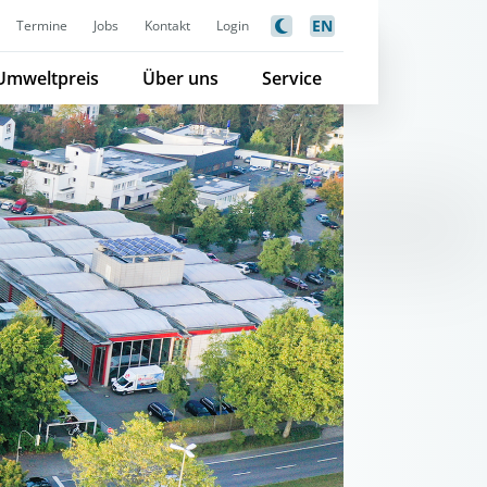
EN
Termine
Jobs
Kontakt
Login
Umweltpreis
Über uns
Service