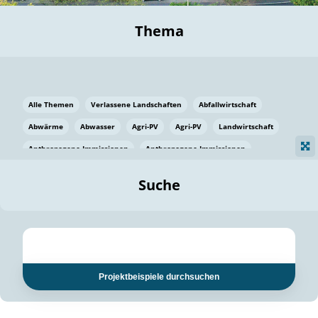
Thema
Alle Themen
Verlassene Landschaften
Abfallwirtschaft
Abwärme
Abwasser
Agri-PV
Agri-PV
Landwirtschaft
Anthropogene Immissionen
Anthropogene Immissionen
Vermeidung von Lebensmittelverlusten
Baden Württemberg
Suche
Ostsee
Bauen
Baumaterial
Bayern
Bayern
Beatmungssysteme
Beratung
Berlin
Bestäuber
bilaterale Zu-sammenarbeit
bilaterale Zu-sammenarbeit
Bildung
Bildung / Kommunikation
Projektbeispiele durchsuchen
Bildung für nachhaltige Entwicklung
Pflanzenkohle
Biodiversität
Biodiversität
Biogas
Biogas