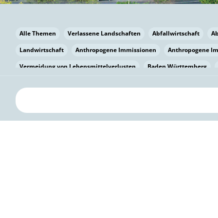
Alle Themen
Verlassene Landschaften
Abfallwirtschaft
A
Landwirtschaft
Anthropogene Immissionen
Anthropogene I
Vermeidung von Lebensmittelverlusten
Baden Württemberg
Bayern
Bayern
Beatmungssysteme
Beratung
Berlin
bilaterale Zu-sammenarbeit
Bildung
Bildung / Kommunikati
Pflanzenkohle
Biodiversität
Biodiversität
Biogas
Bioga
Vermeidung von Lebensmittelverlusten
Brandenburg
Breme
Bürgerwissenschaft
Capacity Building
Capacity Building
Kreislaufwirtschaft
Bürgerenergie
Bürgerbeteiligung
Citi
Citizen Science
Klimawandel
Klimakrise
Klimaschutz
Kooperation
Kooperation mit KMU
Grenzüberschreitend
D
Deutscher Umweltpreis
Digitale Bildung
Digitaler Landschaf