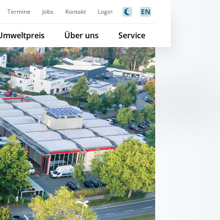
EN
Termine
Jobs
Kontakt
Login
Umweltpreis
Über uns
Service