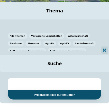
Thema
Alle Themen
Verlassene Landschaften
Abfallwirtschaft
Abwärme
Abwasser
Agri-PV
Agri-PV
Landwirtschaft
Anthropogene Immissionen
Anthropogene Immissionen
Vermeidung von Lebensmittelverlusten
Baden Württemberg
Suche
Ostsee
Bauen
Baumaterial
Bayern
Bayern
Beatmungssysteme
Beratung
Berlin
Bestäuber
bilaterale Zu-sammenarbeit
bilaterale Zu-sammenarbeit
Bildung
Bildung / Kommunikation
Projektbeispiele durchsuchen
Bildung für nachhaltige Entwicklung
Pflanzenkohle
Biodiversität
Biodiversität
Biogas
Biogas