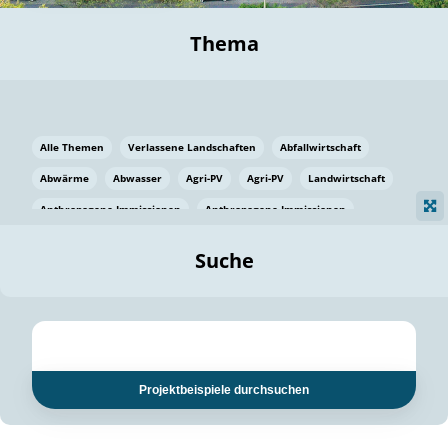
Thema
Alle Themen
Verlassene Landschaften
Abfallwirtschaft
Abwärme
Abwasser
Agri-PV
Agri-PV
Landwirtschaft
Anthropogene Immissionen
Anthropogene Immissionen
Vermeidung von Lebensmittelverlusten
Baden Württemberg
Suche
Ostsee
Bauen
Baumaterial
Bayern
Bayern
Beatmungssysteme
Beratung
Berlin
Bestäuber
bilaterale Zu-sammenarbeit
bilaterale Zu-sammenarbeit
Bildung
Bildung / Kommunikation
Projektbeispiele durchsuchen
Bildung für nachhaltige Entwicklung
Pflanzenkohle
Biodiversität
Biodiversität
Biogas
Biogas