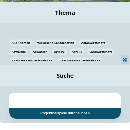
Thema
Alle Themen
Verlassene Landschaften
Abfallwirtschaft
Abwärme
Abwasser
Agri-PV
Agri-PV
Landwirtschaft
Anthropogene Immissionen
Anthropogene Immissionen
Vermeidung von Lebensmittelverlusten
Baden Württemberg
Suche
Ostsee
Bauen
Baumaterial
Bayern
Bayern
Beatmungssysteme
Beratung
Berlin
Bestäuber
bilaterale Zu-sammenarbeit
bilaterale Zu-sammenarbeit
Bildung
Bildung / Kommunikation
Projektbeispiele durchsuchen
Bildung für nachhaltige Entwicklung
Pflanzenkohle
Biodiversität
Biodiversität
Biogas
Biogas