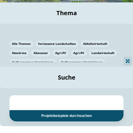
Thema
Alle Themen
Verlassene Landschaften
Abfallwirtschaft
Abwärme
Abwasser
Agri-PV
Agri-PV
Landwirtschaft
Anthropogene Immissionen
Anthropogene Immissionen
Vermeidung von Lebensmittelverlusten
Baden Württemberg
Suche
Ostsee
Bauen
Baumaterial
Bayern
Bayern
Beatmungssysteme
Beratung
Berlin
Bestäuber
bilaterale Zu-sammenarbeit
bilaterale Zu-sammenarbeit
Bildung
Bildung / Kommunikation
Projektbeispiele durchsuchen
Bildung für nachhaltige Entwicklung
Pflanzenkohle
Biodiversität
Biodiversität
Biogas
Biogas