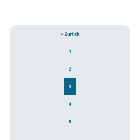
Umweltforschung
Umwelttechnik
« Zurück
1
2
3
4
5
…