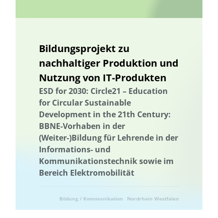
Landnutzung
Ländliche Regionen
Landnutzung
Landschaftsfunktionen
Landschaftsplanung
Landschaftliche Resilienz
Landschaftliche Resilienz
Bildungsprojekt zu
Landschaftsfunktionen
Landschaftsplanung
Landwirtschaft
nachhaltiger Produktion und
Lebensmittelverschwendung
Nutzung von IT-Produkten
Niedersachsen
ESD for 2030: Circle21 – Education
Machbarkeitsstudie
Management von Habitatbäumen
for Circular Sustainable
Management von Habitatbäumen
Marburg
Development in the 21th Century:
Marine Umweltbildung
Meeresnaturschutz
BBNE-Vorhaben in der
Marine Umweltbildung
Mecklenburg-Vorpommern
(Weiter-)Bildung für Lehrende in der
Informations- und
Meeresnaturschutz
Kommunale Raumplanung
Kommunikationstechnik sowie im
Nachhaltige Ernährung
Nachhaltige Fischerei
Bereich Elektromobilität
Nachhaltige Landwirtschaft
Nachhaltige Quartiersentwicklung
Nachhaltige Regionalentwicklung
nachhaltiger Gartenbau
Bildung / Kommunikation
Nordrhein Westfalen
nachhaltiger Konsum
Nachhaltigkeit
Nachhaltigkeitsbildung