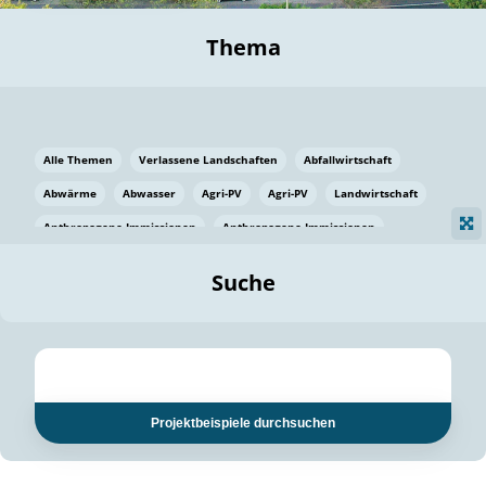
Thema
Alle Themen
Verlassene Landschaften
Abfallwirtschaft
Abwärme
Abwasser
Agri-PV
Agri-PV
Landwirtschaft
Anthropogene Immissionen
Anthropogene Immissionen
Vermeidung von Lebensmittelverlusten
Baden Württemberg
Suche
Ostsee
Bauen
Baumaterial
Bayern
Bayern
Beatmungssysteme
Beratung
Berlin
Bestäuber
bilaterale Zu-sammenarbeit
bilaterale Zu-sammenarbeit
Bildung
Bildung / Kommunikation
Projektbeispiele durchsuchen
Bildung für nachhaltige Entwicklung
Pflanzenkohle
Biodiversität
Biodiversität
Biogas
Biogas