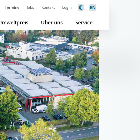
EN
Termine
Jobs
Kontakt
Login
Umweltpreis
Über uns
Service