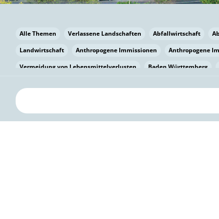
Alle Themen
Verlassene Landschaften
Abfallwirtschaft
A
Landwirtschaft
Anthropogene Immissionen
Anthropogene I
Vermeidung von Lebensmittelverlusten
Baden Württemberg
Bayern
Bayern
Beatmungssysteme
Beratung
Berlin
bilaterale Zu-sammenarbeit
Bildung
Bildung / Kommunikati
Pflanzenkohle
Biodiversität
Biodiversität
Biogas
Bioga
Vermeidung von Lebensmittelverlusten
Brandenburg
Breme
Bürgerwissenschaft
Capacity Building
Capacity Building
Kreislaufwirtschaft
Bürgerenergie
Bürgerbeteiligung
Bürg
Citizen Science
Klimawandel
Klimakrise
Klimaschutz
Kooperation
Kooperation mit KMU
Grenzüberschreitend
D
Deutscher Umweltpreis
Digitale Bildung
Digitaler Landschaf