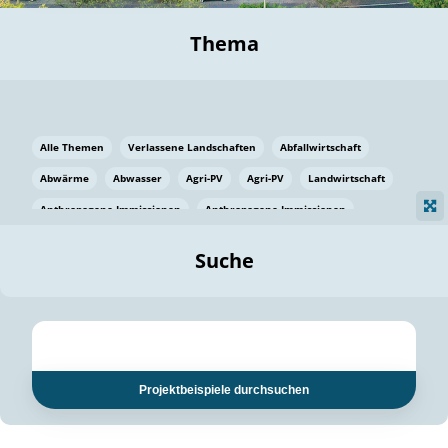
Thema
Alle Themen
Verlassene Landschaften
Abfallwirtschaft
Abwärme
Abwasser
Agri-PV
Agri-PV
Landwirtschaft
Anthropogene Immissionen
Anthropogene Immissionen
Vermeidung von Lebensmittelverlusten
Baden Württemberg
Suche
Ostsee
Bauen
Baumaterial
Bayern
Bayern
Beatmungssysteme
Beratung
Berlin
Bestäuber
bilaterale Zu-sammenarbeit
bilaterale Zu-sammenarbeit
Bildung
Bildung / Kommunikation
Projektbeispiele durchsuchen
Bildung für nachhaltige Entwicklung
Pflanzenkohle
Biodiversität
Biodiversität
Biogas
Biogas