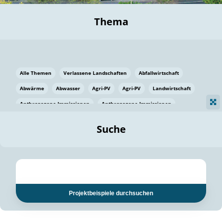
Thema
Alle Themen
Verlassene Landschaften
Abfallwirtschaft
Abwärme
Abwasser
Agri-PV
Agri-PV
Landwirtschaft
Anthropogene Immissionen
Anthropogene Immissionen
Vermeidung von Lebensmittelverlusten
Baden Württemberg
Suche
Ostsee
Bauen
Baumaterial
Bayern
Bayern
Beatmungssysteme
Beratung
Berlin
Bestäuber
bilaterale Zu-sammenarbeit
bilaterale Zu-sammenarbeit
Bildung
Bildung / Kommunikation
Projektbeispiele durchsuchen
Bildung für nachhaltige Entwicklung
Pflanzenkohle
Biodiversität
Biodiversität
Biogas
Biogas