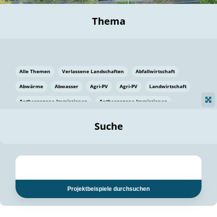
Thema
Alle Themen
Verlassene Landschaften
Abfallwirtschaft
Abwärme
Abwasser
Agri-PV
Agri-PV
Landwirtschaft
Anthropogene Immissionen
Anthropogene Immissionen
Vermeidung von Lebensmittelverlusten
Baden Württemberg
Suche
Ostsee
Bauen
Baumaterial
Bayern
Bayern
Beatmungssysteme
Beratung
Berlin
Bestäuber
bilaterale Zu-sammenarbeit
bilaterale Zu-sammenarbeit
Bildung
Bildung / Kommunikation
Projektbeispiele durchsuchen
Bildung für nachhaltige Entwicklung
Pflanzenkohle
Biodiversität
Biodiversität
Biogas
Biogas