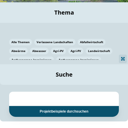
Thema
Alle Themen
Verlassene Landschaften
Abfallwirtschaft
Abwärme
Abwasser
Agri-PV
Agri-PV
Landwirtschaft
Anthropogene Immissionen
Anthropogene Immissionen
Vermeidung von Lebensmittelverlusten
Baden Württemberg
Suche
Ostsee
Bauen
Baumaterial
Bayern
Bayern
Beatmungssysteme
Beratung
Berlin
Bestäuber
bilaterale Zu-sammenarbeit
bilaterale Zu-sammenarbeit
Bildung
Bildung / Kommunikation
Projektbeispiele durchsuchen
Bildung für nachhaltige Entwicklung
Pflanzenkohle
Biodiversität
Biodiversität
Biogas
Biogas