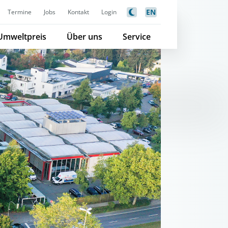
EN
Termine
Jobs
Kontakt
Login
Umweltpreis
Über uns
Service