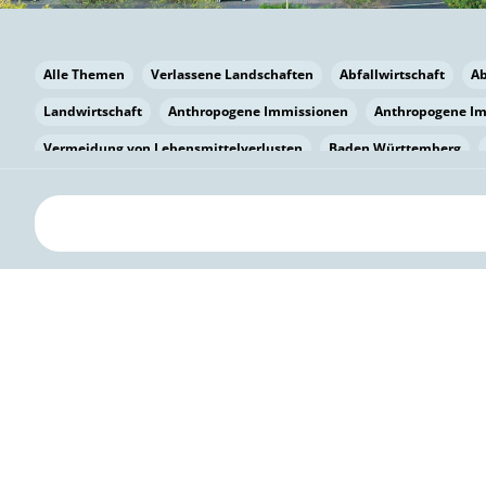
Alle Themen
Verlassene Landschaften
Abfallwirtschaft
A
Landwirtschaft
Anthropogene Immissionen
Anthropogene I
Vermeidung von Lebensmittelverlusten
Baden Württemberg
Bayern
Bayern
Beatmungssysteme
Beratung
Berlin
bilaterale Zu-sammenarbeit
Bildung
Bildung / Kommunikati
Pflanzenkohle
Biodiversität
Biodiversität
Biogas
Bioga
Vermeidung von Lebensmittelverlusten
Brandenburg
Breme
Bürgerwissenschaft
Capacity Building
Capacity Building
Kreislaufwirtschaft
Bürgerenergie
Bürgerbeteiligung
Citi
Citizen Science
Klimawandel
Klimakrise
Klimaschutz
Kooperation
Kooperation mit KMU
Grenzüberschreitend
D
Deutscher Umweltpreis
Digitale Bildung
Digitaler Landschaf